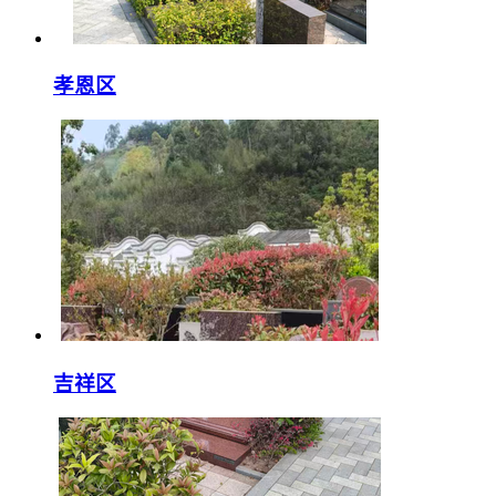
孝恩区
吉祥区